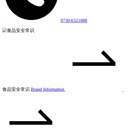
0730-6321888
食品安全常识
Brand Information