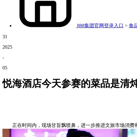
888集团官网登录入口
>
食
31
2025
-
05
悦海酒店今天参赛的菜品是清
正在时间内，现场甘旨飘喷鼻，进一步推进文旅市场消费和处