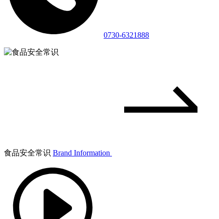
0730-6321888
食品安全常识
Brand Information