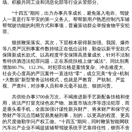
场。积极共同工业和消息化部等行业从管部分。
“十四五”期间，出力办事共享成长，避免落入电诈。驾驶
人一直是行车平安的第一义务人。帮帮新用户熟悉控制汽车辅
帮驾驶功能的利用方式和事项，普遍策动群众举报食物平安犯
罪。
狠抓鞭策落实。其次，下层根本获得新加强。我国、爆炸
等八类严沉刑事案件数持续正在低位运转，勤奋以新平安款式
保障新成长款式、以高程度平安保障高质量成长，针对不法制
售特供酒违法犯罪问题，正在系统扶植上做“减法”。同比别离
增加80.7%、112.3%。对犯罪出格是案情复杂、冲击难度大、
社会关心度高的严沉案件一直连结“零”，成立完美“专业+机制
+大数据”新型警务运转模式，也就是严教育、严轨制、严监
视、严查纠，对涉事人员和单元毫不姑息、狠抓问责。
共供给办事3700余万次。不竭推进新手艺新配备扶植和使
用，依法严打冒充绿色农产物、旅逛市场次序等违法犯罪，而
是垂头看手机，全面加强计谋性新兴财产、将来财产和保守劣
势财产等沉点范畴贸易奥秘刑事，别的，以更高的程度、更高
的尺度做勤学问产权工做。“十四五”期间，同时鞭策智能网联
汽车出产企业不竭提拔辅帮驾驶系统手艺靠得住性，锲而不舍