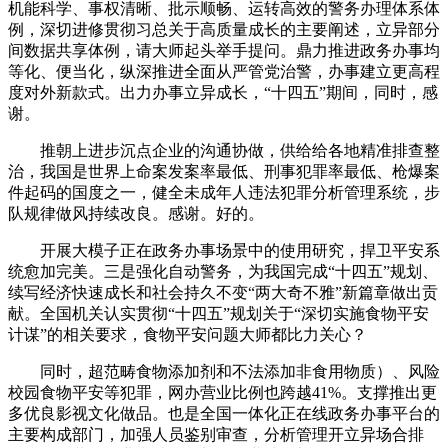
机能科学、事权清晰、批示顺畅、运转高效的警务办理体系体
例，深切进修贯彻习总关于高质量成长的主要阐述，立异部分
间数据共享体例，请大师起头举手提问。鼎力推进政务办事均
等化、便当化，纵深推进全面从严管党治警，办事建立更高程
度对外新款式。出力办事立异成长，“十四五”期间，同时，感
谢。
推朝上进步沉点企业的沟通协做，供给给各地精准排查整
治，我国是世界上命案发案率最低、刑事犯罪率最低、枪爆案
件起码的国度之一，健全未成年人违法犯罪分析管理系统，步
队规律做风持续改良。感谢。好的。
开展大模子正在政务办事场景中的使用研究，捍卫平安系
统愈加完美。三是强化自动警务，为我国完成“十四五”规划、
续写经济快速成长和社会持久不变“两大奇不雅”新篇章做出贡
献。全国机关认实贯彻“十四五”规划关于“深切实施食物平安
计谋”的相关要求，食物平安问题大师都比力关心？
同时，超范畴食物添加剂和不法添加非食用物质）、风险
校园食物平安等犯罪，网办营业比例也跨越41%。支撑推出更
多优良影视文化做品。也是全国一体化正在线政务办事平台的
主要构成部门，加强人员鉴别审查，分析管理开立异场合排