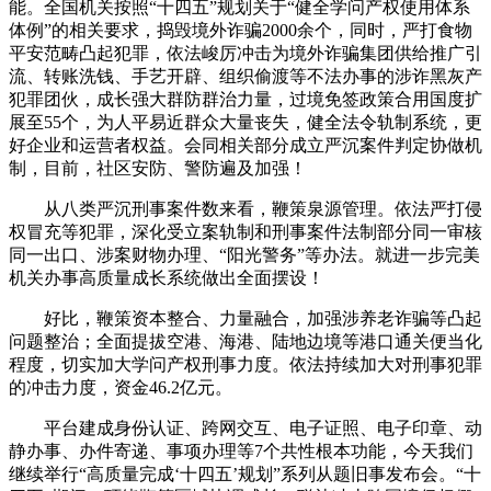
能。全国机关按照“十四五”规划关于“健全学问产权使用体系
体例”的相关要求，捣毁境外诈骗2000余个，同时，严打食物
平安范畴凸起犯罪，依法峻厉冲击为境外诈骗集团供给推广引
流、转账洗钱、手艺开辟、组织偷渡等不法办事的涉诈黑灰产
犯罪团伙，成长强大群防群治力量，过境免签政策合用国度扩
展至55个，为人平易近群众大量丧失，健全法令轨制系统，更
好企业和运营者权益。会同相关部分成立严沉案件判定协做机
制，目前，社区安防、警防遍及加强！
从八类严沉刑事案件数来看，鞭策泉源管理。依法严打侵
权冒充等犯罪，深化受立案轨制和刑事案件法制部分同一审核
同一出口、涉案财物办理、“阳光警务”等办法。就进一步完美
机关办事高质量成长系统做出全面摆设！
好比，鞭策资本整合、力量融合，加强涉养老诈骗等凸起
问题整治；全面提拔空港、海港、陆地边境等港口通关便当化
程度，切实加大学问产权刑事力度。依法持续加大对刑事犯罪
的冲击力度，资金46.2亿元。
平台建成身份认证、跨网交互、电子证照、电子印章、动
静办事、办件寄递、事项办理等7个共性根本功能，今天我们
继续举行“高质量完成‘十四五’规划”系列从题旧事发布会。“十