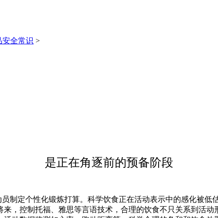
品安全常识
>
是正在角逐前的预备阶段
动员制定个性化锻炼打算。科学饮食正在活动表示中的感化被低
来，控制托福、雅思等言语技术，合理的饮食不只关系到活动形