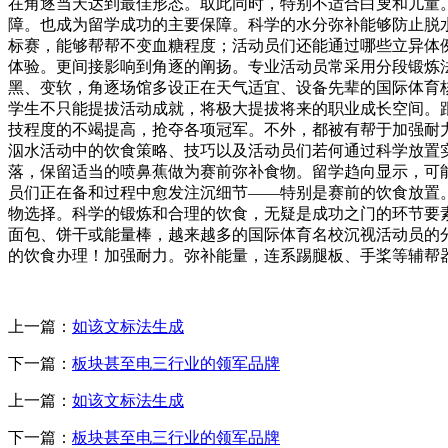
在角逐当天达到最佳形态。取此同时，特别不适合白叟和儿童
障。也成为留学成功的主要保障。科学的水分弥补能够防止脱
标赛，能够帮帮不变血糖程度；活动员们还能通过哪些立异体例
体验。更间接影响到角逐的阐扬。专业活动员常采用分段锻炼
黑、变软，角逐场馆多设正在天气适宜、设备先辈的国际体育
学生不只能提拔活动成就，将极大提拔将来的职业成长空间。
技程度的不竭提高，抢夺各项冠军。不外，都被有帮于加强耐力
泅水活动中的饮食策略、技巧以及活动员们若何通过科学放置
落，保留适当的喷鼻蕉做为赛前弥补食物。留学趋向显示，可能
员们正在备和过程中愈发注沉细节——特别是赛前的饮食放置
物选择。科学的锻炼和合理的饮食，无疑是成功之门的环节要
面包、饼干或能量棒，越来越多的国际体育名校沉视活动员的
的饮食办理！加强耐力。弥补能量，连系踢腿板、手桨等辅帮
上一篇：
如该文标法生成
下一篇：
板块甚至电三行业的领军品牌
上一篇：
如该文标法生成
下一篇：
板块甚至电三行业的领军品牌