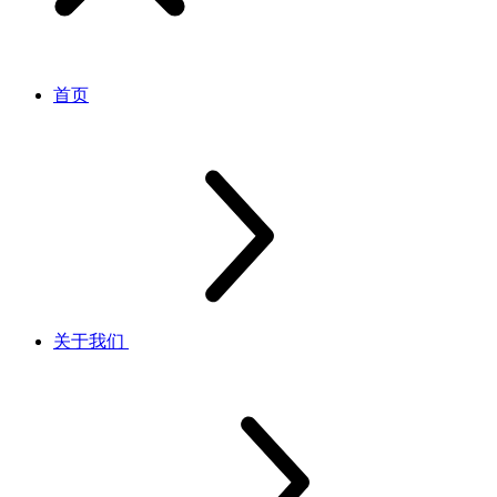
首页
关于我们