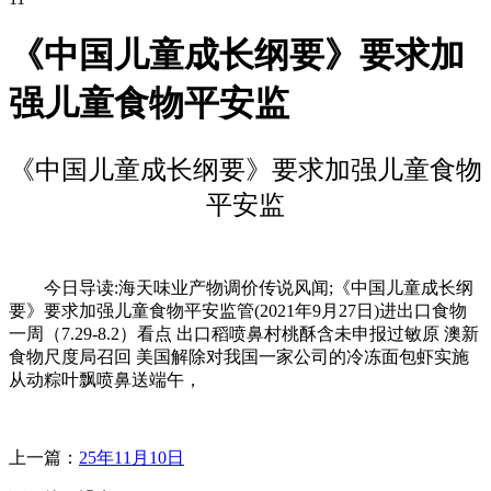
《中国儿童成长纲要》要求加
强儿童食物平安监
《中国儿童成长纲要》要求加强儿童食物
平安监
今日导读:海天味业产物调价传说风闻;《中国儿童成长纲
要》要求加强儿童食物平安监管(2021年9月27日)进出口食物
一周（7.29-8.2）看点 出口稻喷鼻村桃酥含未申报过敏原 澳新
食物尺度局召回 美国解除对我国一家公司的冷冻面包虾实施
从动粽叶飘喷鼻送端午，
上一篇：
25年11月10日