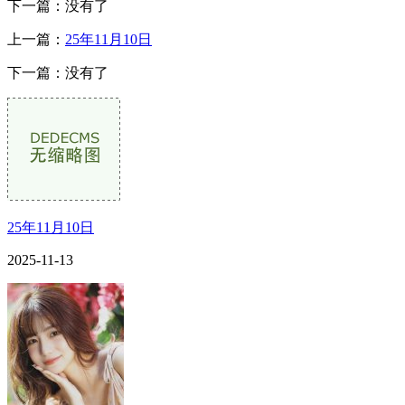
下一篇：没有了
上一篇：
25年11月10日
下一篇：没有了
25年11月10日
2025-11-13