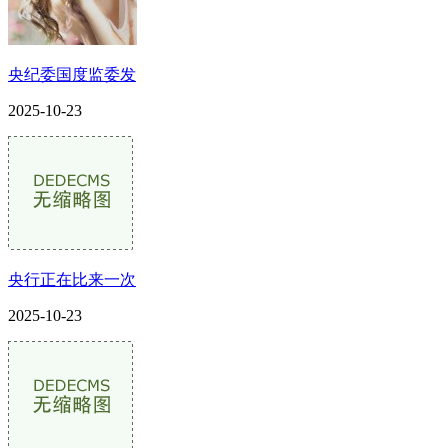
央纪委国度监委发
2025-10-23
央行正在比来一次
2025-10-23