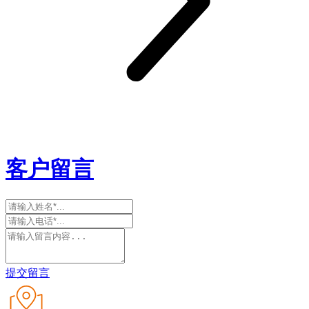
客户留言
提交留言