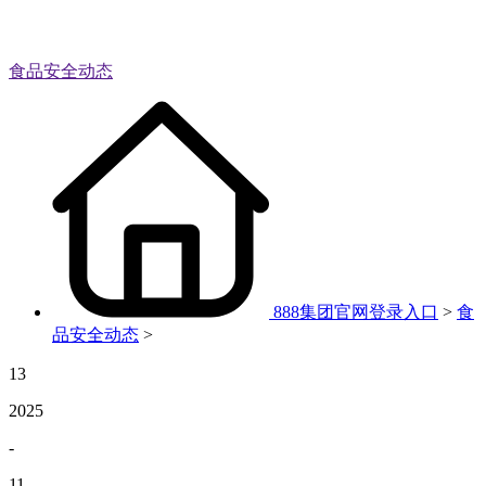
食品安全动态
888集团官网登录入口
>
食
品安全动态
>
13
2025
-
11