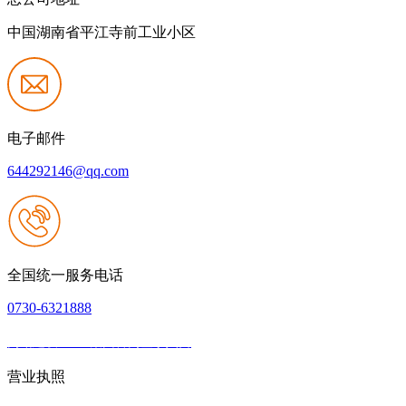
中国湖南省平江寺前工业小区
电子邮件
644292146@qq.com
全国统一服务电话
0730-6321888
网站建设：888集团官网登录入口
|
网站地图
本网站支持IPV6
营业执照