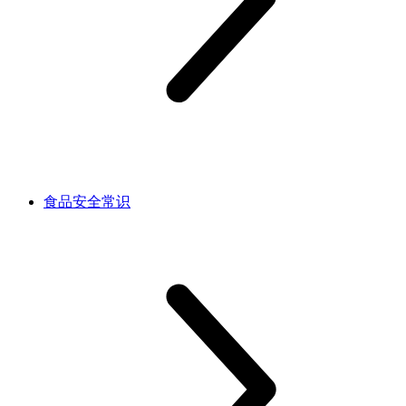
食品安全常识