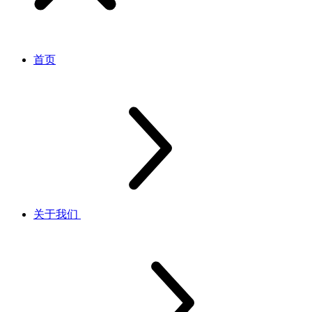
首页
关于我们