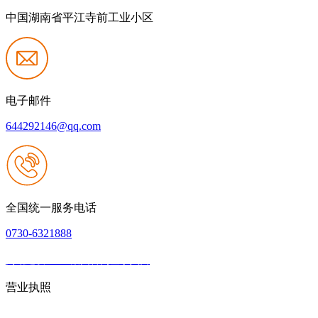
中国湖南省平江寺前工业小区
电子邮件
644292146@qq.com
全国统一服务电话
0730-6321888
网站建设：888集团官网登录入口
|
网站地图
本网站支持IPV6
营业执照