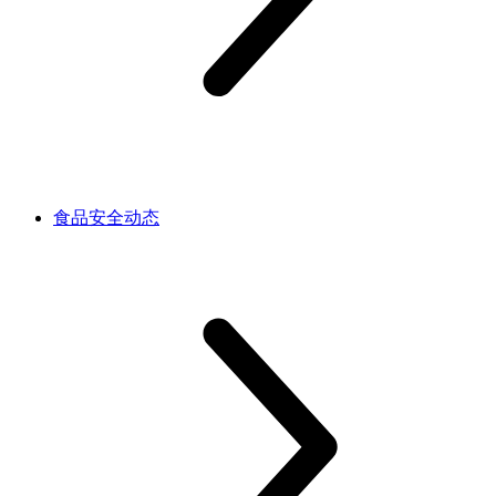
食品安全动态