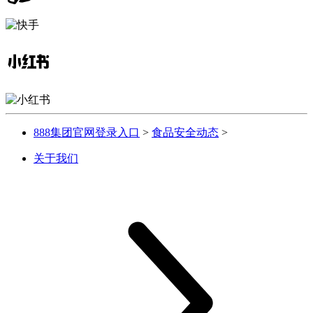
888集团官网登录入口
>
食品安全动态
>
关于我们