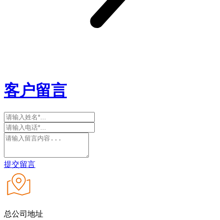
客户留言
提交留言
总公司地址