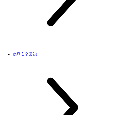
食品安全常识