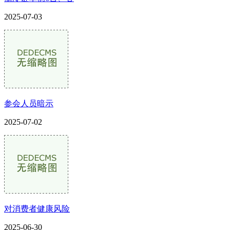
2025-07-03
参会人员暗示
2025-07-02
对消费者健康风险
2025-06-30