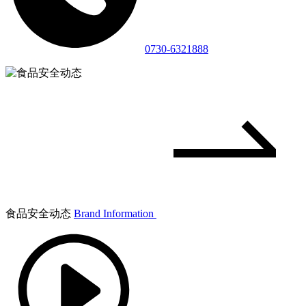
0730-6321888
食品安全动态
Brand Information