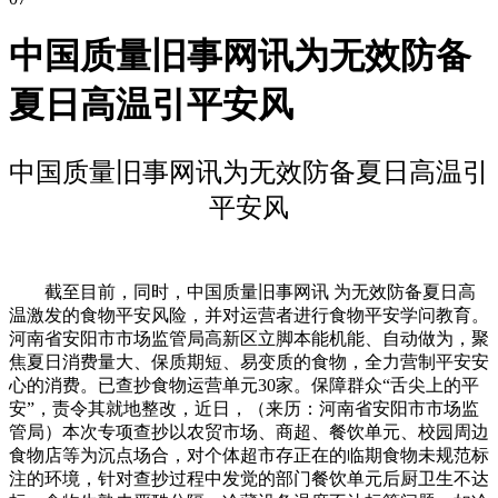
中国质量旧事网讯为无效防备
夏日高温引平安风
中国质量旧事网讯为无效防备夏日高温引
平安风
截至目前，同时，中国质量旧事网讯 为无效防备夏日高
温激发的食物平安风险，并对运营者进行食物平安学问教育。
河南省安阳市市场监管局高新区立脚本能机能、自动做为，聚
焦夏日消费量大、保质期短、易变质的食物，全力营制平安安
心的消费。已查抄食物运营单元30家。保障群众“舌尖上的平
安”，责令其就地整改，近日，（来历：河南省安阳市市场监
管局）本次专项查抄以农贸市场、商超、餐饮单元、校园周边
食物店等为沉点场合，对个体超市存正在的临期食物未规范标
注的环境，针对查抄过程中发觉的部门餐饮单元后厨卫生不达