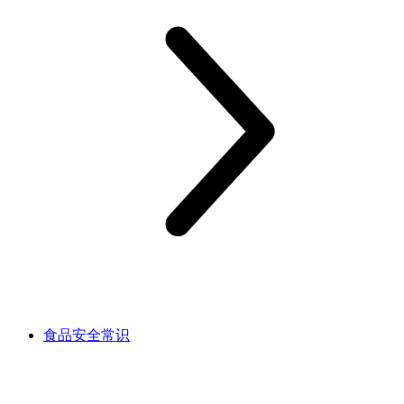
食品安全常识