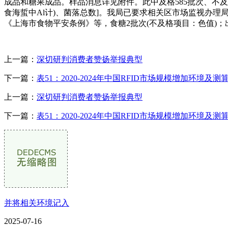
成品和糖果成品。样品消息详见附件。此中及格585批次、不
食海蜇中Al计)、菌落总数]。我局已要求相关区市场监视办
《上海市食物平安条例》等，食糖2批次(不及格项目：色值)
上一篇：
深切研判消费者赞扬举报典型
下一篇：
表51：2020-2024年中国RFID市场规模增加环境及测
上一篇：
深切研判消费者赞扬举报典型
下一篇：
表51：2020-2024年中国RFID市场规模增加环境及测
并将相关环境记入
2025-07-16