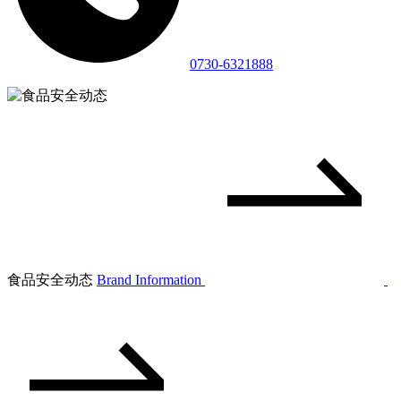
0730-6321888
食品安全动态
Brand Information