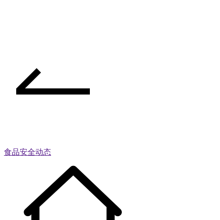
食品安全动态