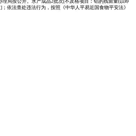
理局按公开。水产成品2批次[不及格项目：铝的残留量(以即
数]；依法查处违法行为，按照《中华人平易近国食物平安法》