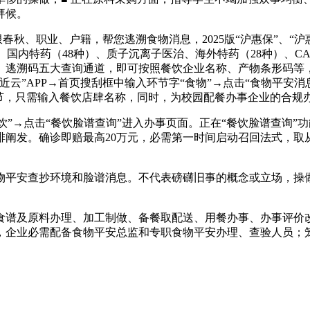
拜候。
秋、职业、户籍，帮您逃溯食物消息，2025版“沪惠保”、“
国内特药（48种）、质子沉离子医治、海外特药（28种）、CA
、逃溯码五大查询通道，即可按照餐饮企业名称、产物条形码等
云”APP→首页搜刮框中输入环节字“食物”→点击“食物平安消
环节，只需输入餐饮店肆名称，同时，为校园配餐办事企业的合规
饮”→点击“餐饮脸谱查询”进入办事页面。正在“餐饮脸谱查询
阐发。确诊即赔最高20万元，必需第一时间启动召回法式，取从
平安查抄环境和脸谱消息。不代表磅礴旧事的概念或立场，操做
及原料办理、加工制做、备餐取配送、用餐办事、办事评价改良
，企业必需配备食物平安总监和专职食物平安办理、查验人员；