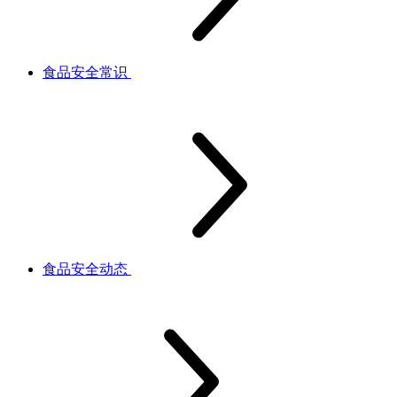
食品安全常识
食品安全动态