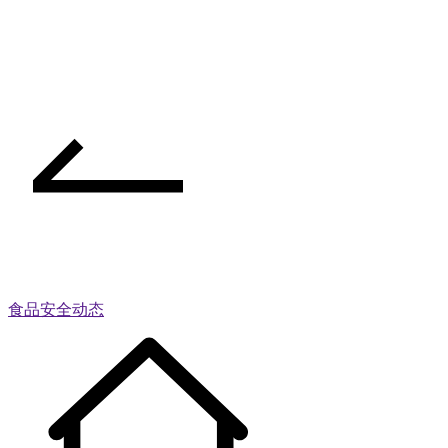
食品安全动态